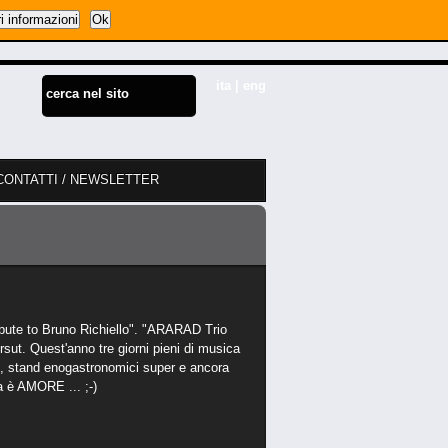
i informazioni
Ok
ita
|
eng
CONTATTI / NEWSLETTER
ribute to Bruno Richiello". "ARARAD Trio
ut. Quest'anno tre giorni pieni di musica
e, stand enogastronomici super e ancora
 è AMORE ... ;-)