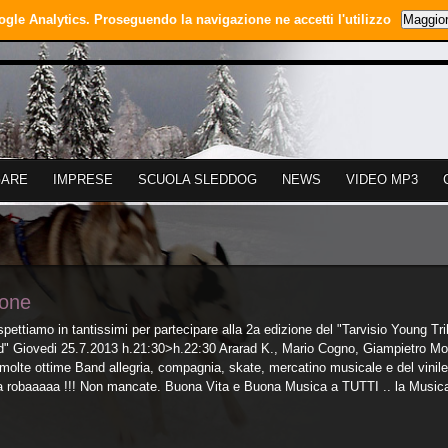
ogle Analytics. Proseguendo la navigazione ne accetti l'utilizzo
Maggior
GARE
IMPRESE
SCUOLA SLEDDOG
NEWS
VIDEO MP3
ione
spettiamo in tantissimi per partecipare alla 2a edizione del "Tarvisio Young T
" Giovedi 25.7.2013 h.21:30>h.22:30 Ararad K., Mario Cogno, Giampietro Mors
molte ottime Band allegria, compagnia, skate, mercatino musicale e del vinil
a robaaaaa !!! Non mancate. Buona Vita e Buona Musica a TUTTI .. la Musica