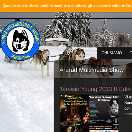
Questo sito utilizza cookies tecnici e analizza gli accessi mediante Go
CHI SIAMO
Ararad Multimedia Show
Tarvisio Young 2013 II Ediz
Vi a
Band
con 
tant