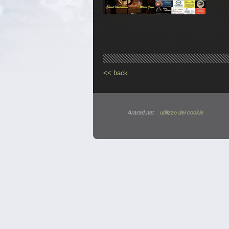
<< back
Ararad.net
utilizzo dei cookie