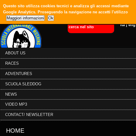
Questo sito utilizza cookies tecnici e analizza gli accessi mediante
Google Analytics. Proseguendo la navigazione ne accetti l'utilizzo
Maggiori informazioni
Ok
ita
|
eng
ABOUT US
RACES
ADVENTURES
SCUOLA SLEDDOG
NEWS
VIDEO MP3
CONTACT/ NEWSLETTER
HOME