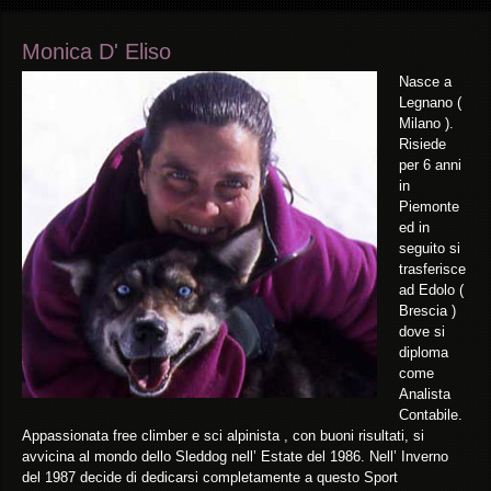
Monica D' Eliso
Nasce a
Legnano (
Milano ).
Risiede
per 6 anni
in
Piemonte
ed in
seguito si
trasferisce
ad Edolo (
Brescia )
dove si
diploma
come
Analista
Contabile.
Appassionata free climber e sci alpinista , con buoni risultati, si
avvicina al mondo dello Sleddog nell’ Estate del 1986. Nell’ Inverno
del 1987 decide di dedicarsi completamente a questo Sport