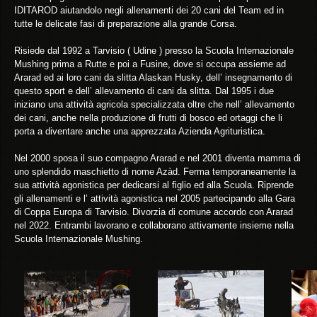
IDITAROD aiutandolo negli allenamenti dei 20 cani del Team ed in
tutte le delicate fasi di preparazione alla grande Corsa.
Risiede dal 1992 a Tarvisio ( Udine ) presso la Scuola Internazionale
Mushing prima a Rutte e poi a Fusine, dove si occupa assieme ad
Ararad ed ai loro cani da slitta Alaskan Husky, dell’ insegnamento di
questo sport e dell’ allevamento di cani da slitta. Dal 1995 i due
iniziano una attività agricola specializzata oltre che nell’ allevamento
dei cani, anche nella produzione di frutti di bosco ed ortaggi che li
porta a diventare anche una apprezzata Azienda Agrituristica.
Nel 2000 sposa il suo compagno Ararad e nel 2001 diventa mamma di
uno splendido maschietto di nome Azàd. Ferma temporaneamente la
sua attività agonistica per dedicarsi al figlio ed alla Scuola. Riprende
gli allenamenti e l’ attività agonistica nel 2005 partecipando alla Gara
di Coppa Europa di Tarvisio. Divorzia di comune accordo con Ararad
nel 2022. Entrambi lavorano e collaborano attivamente insieme nella
Scuola Internazionale Mushing.