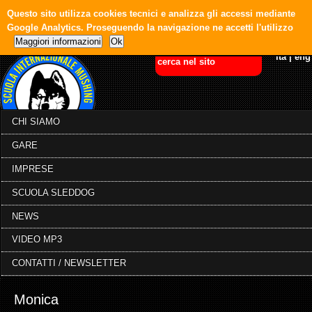
Questo sito utilizza cookies tecnici e analizza gli accessi mediante
Google Analytics. Proseguendo la navigazione ne accetti l'utilizzo
Maggiori informazioni
Ok
ita
|
eng
CHI SIAMO
GARE
IMPRESE
SCUOLA SLEDDOG
NEWS
VIDEO MP3
CONTATTI / NEWSLETTER
Monica