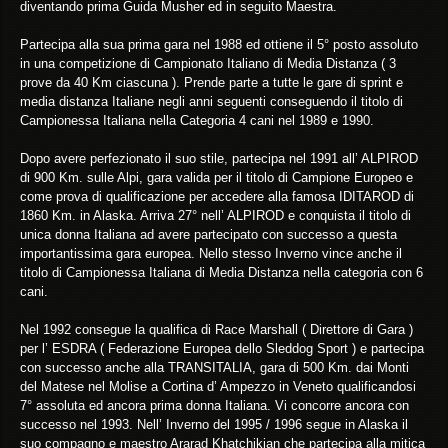
diventando prima Guida Musher ed in seguito Maestra.
Partecipa alla sua prima gara nel 1988 ed ottiene il 5° posto assoluto
in una competizione di Campionato Italiano di Media Distanza ( 3
prove da 40 Km ciascuna ). Prende parte a tutte le gare di sprint e
media distanza Italiane negli anni seguenti conseguendo il titolo di
Campionessa Italiana nella Categoria 4 cani nel 1989 e 1990.
Dopo avere perfezionato il suo stile, partecipa nel 1991 all’ ALPIROD
di 900 Km. sulle Alpi, gara valida per il titolo di Campione Europeo e
come prova di qualificazione per accedere alla famosa IDITAROD di
1860 Km. in Alaska. Arriva 27° nell’ ALPIROD e conquista il titolo di
unica donna Italiana ad avere partecipato con successo a questa
importantissima gara europea. Nello stesso Inverno vince anche il
titolo di Campionessa Italiana di Media Distanza nella categoria con 6
cani.
Nel 1992 consegue la qualifica di Race Marshall ( Direttore di Gara )
per l’ ESDRA ( Federazione Europea dello Sleddog Sport ) e partecipa
con successo anche alla TRANSITALIA, gara di 500 Km. dai Monti
del Matese nel Molise a Cortina d’ Ampezzo in Veneto qualificandosi
7° assoluta ed ancora prima donna Italiana. Vi concorre ancora con
successo nel 1993. Nell’ Inverno del 1995 / 1996 segue in Alaska il
suo compagno e maestro Ararad Khatchikian che partecipa alla mitica