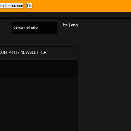
i informazioni
Ok
ita
|
eng
CONTATTI / NEWSLETTER