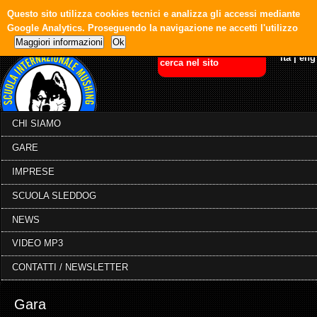
Questo sito utilizza cookies tecnici e analizza gli accessi mediante
Google Analytics. Proseguendo la navigazione ne accetti l'utilizzo
Maggiori informazioni
Ok
ita
|
eng
CHI SIAMO
GARE
IMPRESE
SCUOLA SLEDDOG
NEWS
VIDEO MP3
CONTATTI / NEWSLETTER
Gara