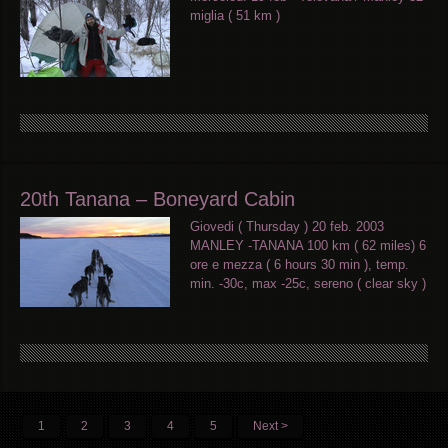
miglia ( 51 km )
20th Tanana – Boneyard Cabin
Giovedi ( Thursday ) 20 feb. 2003
MANLEY -TANANA 100 km ( 62 miles) 6
ore e mezza ( 6 hours 30 min ), temp.
min. -30c, max -25c, sereno ( clear sky )
1
2
3
4
5
Next >